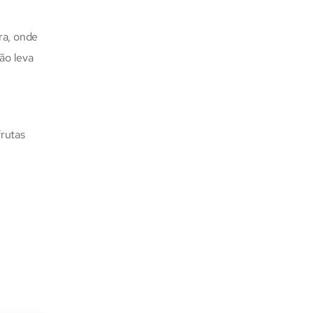
ra, onde
ão leva
frutas