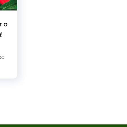
r o
!
mpo